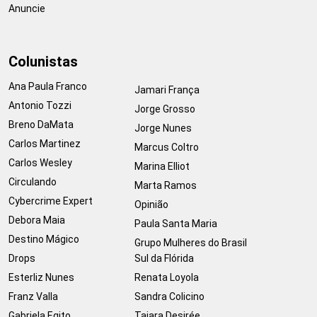
Anuncie
Colunistas
Ana Paula Franco
Jamari França
Antonio Tozzi
Jorge Grosso
Breno DaMata
Jorge Nunes
Carlos Martinez
Marcus Coltro
Carlos Wesley
Marina Elliot
Circulando
Marta Ramos
Cybercrime Expert
Opinião
Debora Maia
Paula Santa Maria
Destino Mágico
Grupo Mulheres do Brasil
Drops
Sul da Flórida
Esterliz Nunes
Renata Loyola
Franz Valla
Sandra Colicino
Gabriela Egito
Taiara Desirée