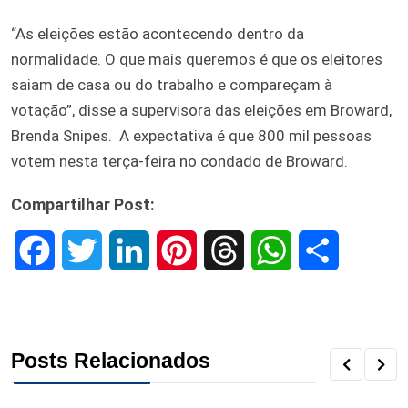
“As eleições estão acontecendo dentro da
normalidade. O que mais queremos é que os eleitores
saiam de casa ou do trabalho e compareçam à
votação”, disse a supervisora das eleições em Broward,
Brenda Snipes. A expectativa é que 800 mil pessoas
votem nesta terça-feira no condado de Broward.
Compartilhar Post:
F
T
L
P
T
W
S
a
w
i
i
h
h
h
c
i
n
n
r
a
a
Posts Relacionados
e
t
k
t
e
t
r