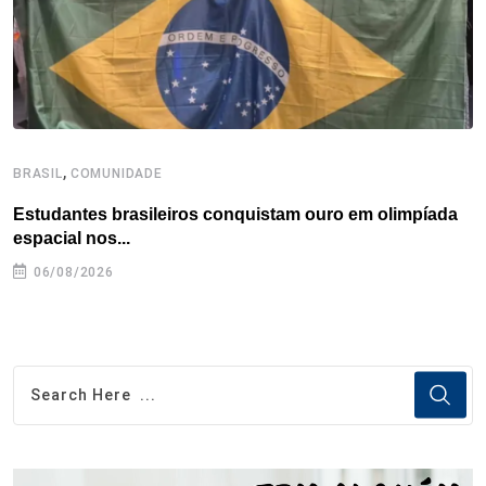
t
,
BRASIL
COMUNIDADE
C
Estudantes brasileiros conquistam ouro em olimpíada
P
espacial nos...
06/08/2026