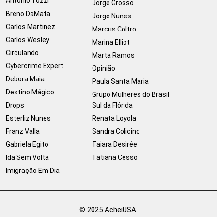
Antonio Tozzi
Jorge Grosso
Breno DaMata
Jorge Nunes
Carlos Martinez
Marcus Coltro
Carlos Wesley
Marina Elliot
Circulando
Marta Ramos
Cybercrime Expert
Opinião
Debora Maia
Paula Santa Maria
Destino Mágico
Grupo Mulheres do Brasil
Drops
Sul da Flórida
Esterliz Nunes
Renata Loyola
Franz Valla
Sandra Colicino
Gabriela Egito
Taiara Desirée
Ida Sem Volta
Tatiana Cesso
Imigração Em Dia
© 2025 AcheiUSA.