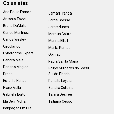
Colunistas
Ana Paula Franco
Jamari França
Antonio Tozzi
Jorge Grosso
Breno DaMata
Jorge Nunes
Carlos Martinez
Marcus Coltro
Carlos Wesley
Marina Elliot
Circulando
Marta Ramos
Cybercrime Expert
Opinião
Debora Maia
Paula Santa Maria
Destino Mágico
Grupo Mulheres do Brasil
Drops
Sul da Flórida
Esterliz Nunes
Renata Loyola
Franz Valla
Sandra Colicino
Gabriela Egito
Taiara Desirée
Ida Sem Volta
Tatiana Cesso
Imigração Em Dia