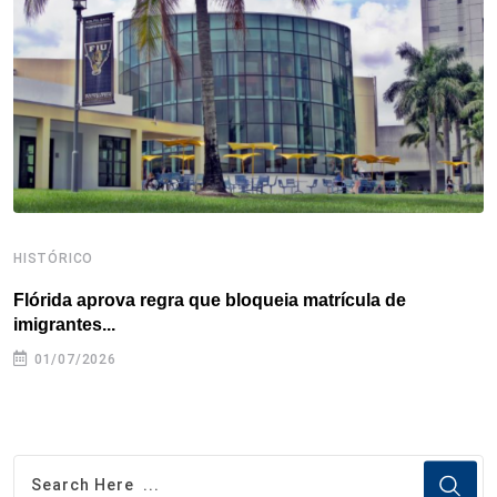
o
r
I
e
s
p
k
n
s
p
t
HISTÓRICO
H
Flórida aprova regra que bloqueia matrícula de
A
imigrantes...
01/07/2026