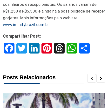
cozinheiros e recepcionistas. Os salários variam de
R$1.250 a R$5.500 e ainda há a possibilidade de receber
gorjetas. Mais informações pelo webiste
www.infinitybrazil.com.br
.
Compartilhar Post:
F
T
L
P
T
W
S
a
w
i
i
h
h
h
c
i
n
n
r
a
a
Posts Relacionados
e
t
k
t
e
t
r
b
t
e
e
a
s
e
o
e
d
r
d
A