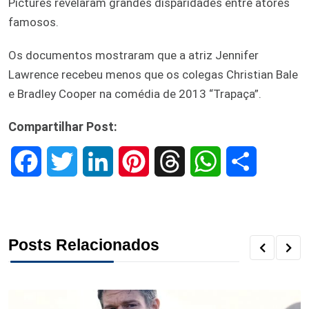
Pictures revelaram grandes disparidades entre atores
famosos.
Os documentos mostraram que a atriz Jennifer
Lawrence recebeu menos que os colegas Christian Bale
e Bradley Cooper na comédia de 2013 “Trapaça”.
Compartilhar Post:
F
T
L
P
T
W
S
a
w
i
i
h
h
h
c
i
n
n
r
a
a
Posts Relacionados
e
t
k
t
e
t
r
b
t
e
e
a
s
e