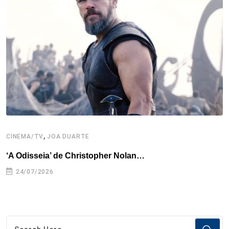
o
e
d
r
d
A
o
r
I
e
s
p
k
n
s
p
t
,
CINEMA/TV
JOA DUARTE
C
‘A Odisseia’ de Christopher Nolan…
M
24/07/2026