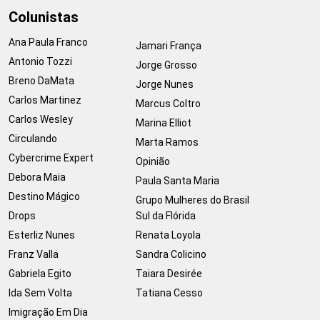
Colunistas
Ana Paula Franco
Jamari França
Antonio Tozzi
Jorge Grosso
Breno DaMata
Jorge Nunes
Carlos Martinez
Marcus Coltro
Carlos Wesley
Marina Elliot
Circulando
Marta Ramos
Cybercrime Expert
Opinião
Debora Maia
Paula Santa Maria
Destino Mágico
Grupo Mulheres do Brasil
Drops
Sul da Flórida
Esterliz Nunes
Renata Loyola
Franz Valla
Sandra Colicino
Gabriela Egito
Taiara Desirée
Ida Sem Volta
Tatiana Cesso
Imigração Em Dia