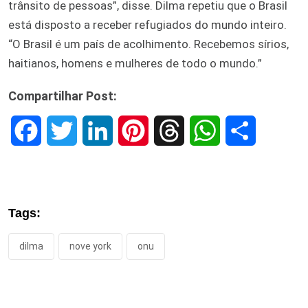
trânsito de pessoas”, disse. Dilma repetiu que o Brasil
está disposto a receber refugiados do mundo inteiro.
“O Brasil é um país de acolhimento. Recebemos sírios,
haitianos, homens e mulheres de todo o mundo.”
Compartilhar Post:
F
T
L
P
T
W
S
a
w
i
i
h
h
h
c
i
n
n
r
a
a
Tags:
e
t
k
t
e
t
r
dilma
nove york
onu
b
t
e
e
a
s
e
o
e
d
r
d
A