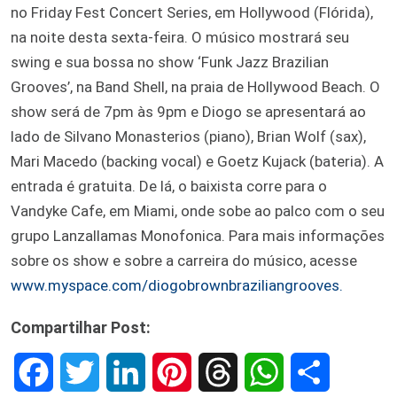
no Friday Fest Concert Series, em Hollywood (Flórida),
na noite desta sexta-feira. O músico mostrará seu
swing e sua bossa no show ‘Funk Jazz Brazilian
Grooves’, na Band Shell, na praia de Hollywood Beach. O
show será de 7pm às 9pm e Diogo se apresentará ao
lado de Silvano Monasterios (piano), Brian Wolf (sax),
Mari Macedo (backing vocal) e Goetz Kujack (bateria). A
entrada é gratuita. De lá, o baixista corre para o
Vandyke Cafe, em Miami, onde sobe ao palco com o seu
grupo Lanzallamas Monofonica. Para mais informações
sobre os show e sobre a carreira do músico, acesse
www.myspace.com/diogobrownbraziliangrooves.
Compartilhar Post:
F
T
L
P
T
W
S