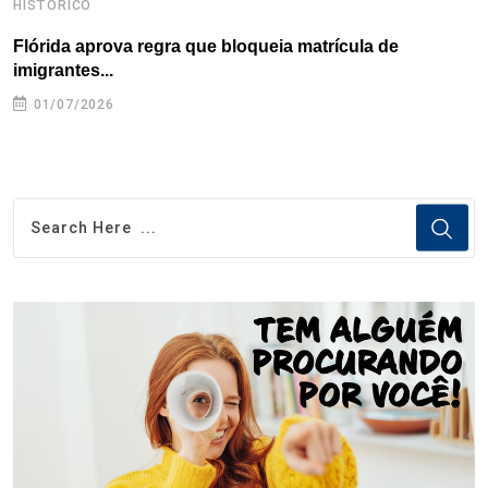
HISTÓRICO
H
Flórida aprova regra que bloqueia matrícula de
A
imigrantes...
01/07/2026