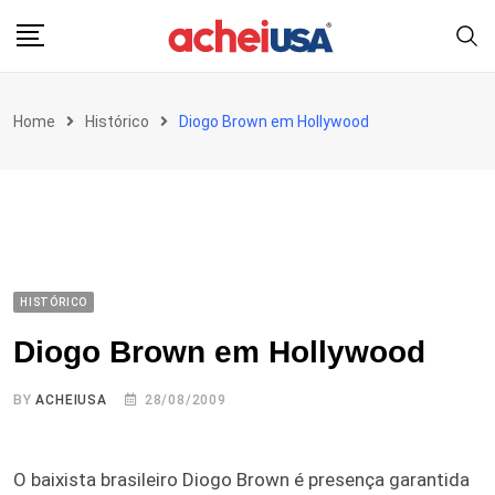
Skip
to
content
Home
Histórico
Diogo Brown em Hollywood
HISTÓRICO
Diogo Brown em Hollywood
BY
ACHEIUSA
28/08/2009
O baixista brasileiro Diogo Brown é presença garantida