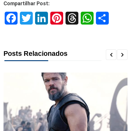
Compartilhar Post:
F
T
L
P
T
W
S
a
w
i
i
h
h
h
c
i
n
n
r
a
a
Posts Relacionados
e
t
k
t
e
t
r
b
t
e
e
a
s
e
o
e
d
r
d
A
o
r
I
e
s
p
k
n
s
p
t