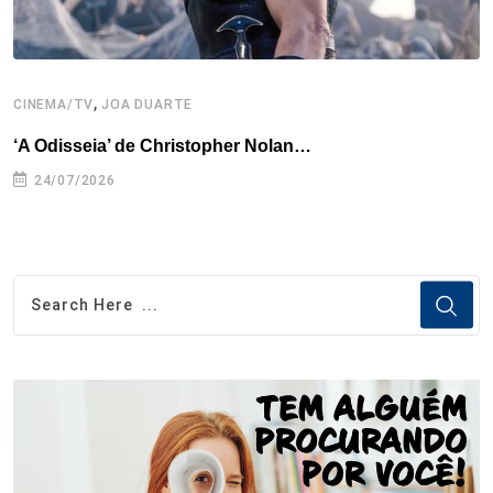
,
CINEMA/TV
JOA DUARTE
C
‘A Odisseia’ de Christopher Nolan…
M
24/07/2026