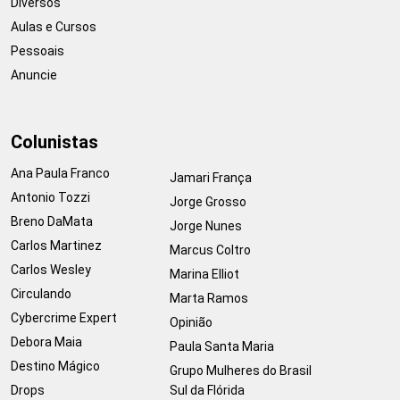
Diversos
Aulas e Cursos
Pessoais
Anuncie
Colunistas
Ana Paula Franco
Jamari França
Antonio Tozzi
Jorge Grosso
Breno DaMata
Jorge Nunes
Carlos Martinez
Marcus Coltro
Carlos Wesley
Marina Elliot
Circulando
Marta Ramos
Cybercrime Expert
Opinião
Debora Maia
Paula Santa Maria
Destino Mágico
Grupo Mulheres do Brasil
Drops
Sul da Flórida