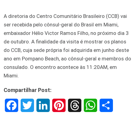
A diretoria do Centro Comunitário Brasileiro (CCB) vai
ser recebida pelo cônsul-geral do Brasil em Miami,
embaixador Hélio Victor Ramos Filho, no próximo dia 3
de outubro. A finalidade da visita é mostrar os planos
do CCB, cuja sede própria foi adquirida em junho deste
ano em Pompano Beach, ao cônsul-geral e membros do
consulado. O encontro acontece às 11:20AM, em
Miami.
Compartilhar Post:
F
T
L
P
T
W
S
a
w
i
i
h
h
h
c
i
n
n
r
a
a