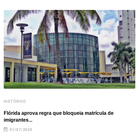
b
t
e
e
a
s
e
o
e
d
r
d
A
o
r
I
e
s
p
k
n
s
p
t
HISTÓRICO
H
Flórida aprova regra que bloqueia matrícula de
A
imigrantes...
01/07/2026