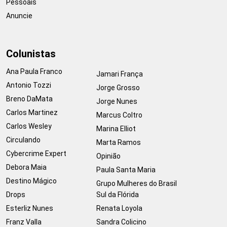
Pessoais
Anuncie
Colunistas
Ana Paula Franco
Jamari França
Antonio Tozzi
Jorge Grosso
Breno DaMata
Jorge Nunes
Carlos Martinez
Marcus Coltro
Carlos Wesley
Marina Elliot
Circulando
Marta Ramos
Cybercrime Expert
Opinião
Debora Maia
Paula Santa Maria
Destino Mágico
Grupo Mulheres do Brasil
Drops
Sul da Flórida
Esterliz Nunes
Renata Loyola
Franz Valla
Sandra Colicino