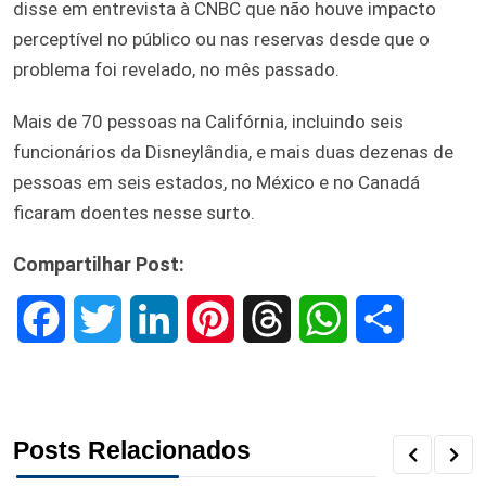
disse em entrevista à CNBC que não houve impacto
perceptível no público ou nas reservas desde que o
problema foi revelado, no mês passado.
Mais de 70 pessoas na Califórnia, incluindo seis
funcionários da Disneylândia, e mais duas dezenas de
pessoas em seis estados, no México e no Canadá
ficaram doentes nesse surto.
Compartilhar Post:
F
T
L
P
T
W
S
a
w
i
i
h
h
h
c
i
n
n
r
a
a
Posts Relacionados
e
t
k
t
e
t
r