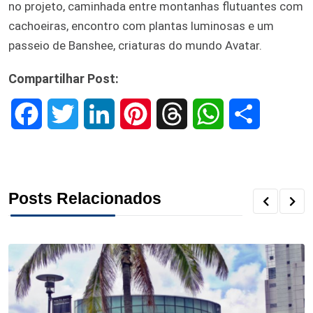
no projeto, caminhada entre montanhas flutuantes com
cachoeiras, encontro com plantas luminosas e um
passeio de Banshee, criaturas do mundo Avatar.
Compartilhar Post:
F
T
L
P
T
W
S
a
w
i
i
h
h
h
c
i
n
n
r
a
a
Posts Relacionados
e
t
k
t
e
t
r
b
t
e
e
a
s
e
o
e
d
r
d
A
o
r
I
e
s
p