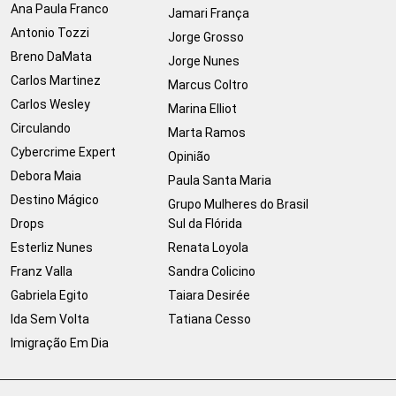
Ana Paula Franco
Jamari França
Antonio Tozzi
Jorge Grosso
Breno DaMata
Jorge Nunes
Carlos Martinez
Marcus Coltro
Carlos Wesley
Marina Elliot
Circulando
Marta Ramos
Cybercrime Expert
Opinião
Debora Maia
Paula Santa Maria
Destino Mágico
Grupo Mulheres do Brasil
Drops
Sul da Flórida
Esterliz Nunes
Renata Loyola
Franz Valla
Sandra Colicino
Gabriela Egito
Taiara Desirée
Ida Sem Volta
Tatiana Cesso
Imigração Em Dia