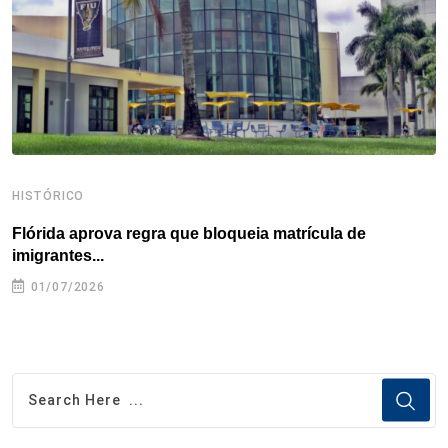
k
n
s
p
t
HISTÓRICO
H
Flórida aprova regra que bloqueia matrícula de
A
imigrantes...
01/07/2026