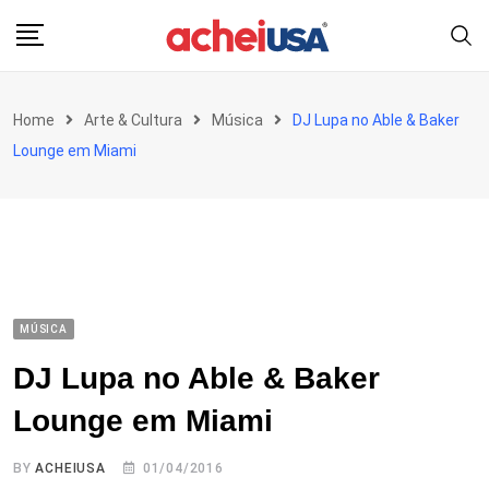
Skip
to
content
Home
Arte & Cultura
Música
DJ Lupa no Able & Baker
Lounge em Miami
MÚSICA
DJ Lupa no Able & Baker
Lounge em Miami
BY
ACHEIUSA
01/04/2016