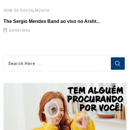
,
GENE DE SOUZA
MÚSICA
G
The Sergio Mendes Band ao vivo no Arsht...
F
24/06/2026