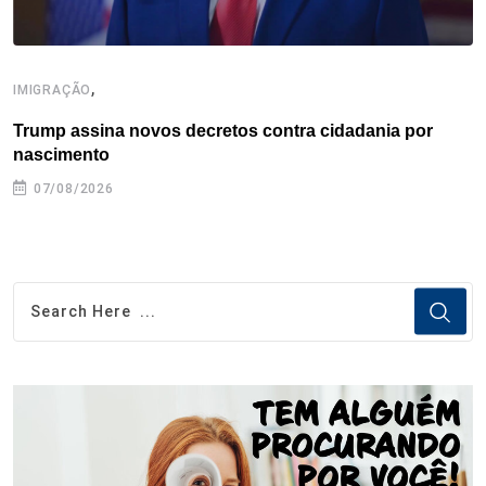
,
IMIGRAÇÃO
E
Trump assina novos decretos contra cidadania por
C
nascimento
e
07/08/2026