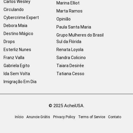
Carlos Wesley
Marina Elliot
Circulando
Marta Ramos
Cybercrime Expert
Opinião
Debora Maia
Paula Santa Maria
Destino Mágico
Grupo Mulheres do Brasil
Drops
Sul da Flórida
Esterliz Nunes
Renata Loyola
Franz Valla
Sandra Colicino
Gabriela Egito
Taiara Desirée
Ida Sem Volta
Tatiana Cesso
Imigração Em Dia
© 2025 AcheiUSA.
Início
Anuncie Grátis
Privacy Policy
Terms of Service
Contato