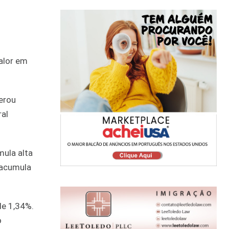
valor em
perou
ral
mula alta
 acumula
de 1,34%.
o