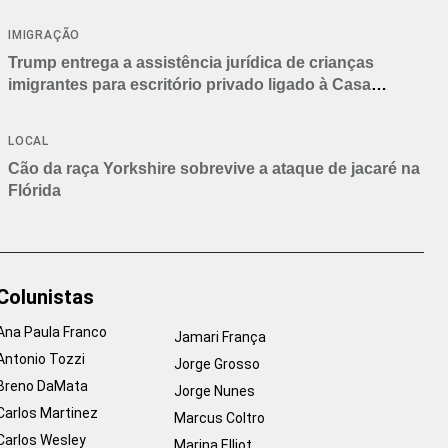
IMIGRAÇÃO
Trump entrega a assistência jurídica de crianças
imigrantes para escritório privado ligado à Casa
Branca
LOCAL
Cão da raça Yorkshire sobrevive a ataque de jacaré na
Flórida
Colunistas
Ana Paula Franco
Jamari França
Antonio Tozzi
Jorge Grosso
Breno DaMata
Jorge Nunes
Carlos Martinez
Marcus Coltro
Carlos Wesley
Marina Elliot