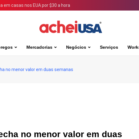
 em casas nos EUA por $30 a hora
regos
Mercadorias
Negócios
Serviços
Work
fecha no menor valor em duas semanas
 fecha no menor valor em duas