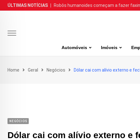
Skip
ÚLTIMAS NOTÍCIAS
|
Robôs humanoides começam a fazer faxina
to
content
Automóveis
Imóveis
Emp
Home
Geral
Negócios
Dólar cai com alívio externo e 
NEGÓCIOS
Dólar cai com alívio externo e