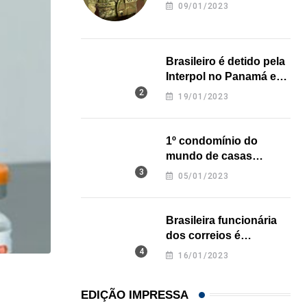
revela onde deixou o
09/01/2023
corpo
Brasileiro é detido pela
Interpol no Panamá e
pode pegar prisão
19/01/2023
perpétua nos EUA
1º condomínio do
mundo de casas
impressas em 3D é
05/01/2023
inaugurado no Texas
Brasileira funcionária
dos correios é
assassinada a facadas
16/01/2023
na Califórnia
NEGÓCIOS
EDIÇÃO IMPRESSA