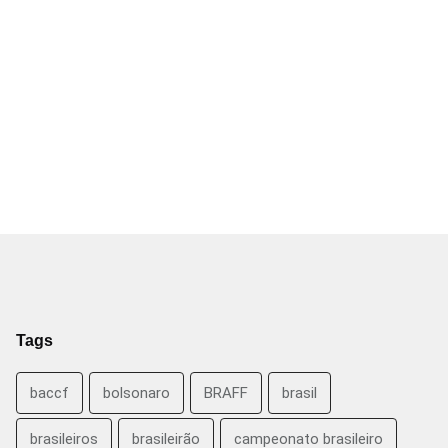
Tags
baccf
bolsonaro
BRAFF
brasil
brasileiros
brasileirão
campeonato brasileiro