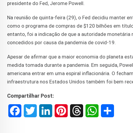
presidente do Fed, Jerome Powell.
Na reunião de quinta-feira (29), o Fed decidiu manter e
como o programa de compras de $120 bilhões em títulos
entanto, foi a indicação de que a autoridade monetária 
concedidos por causa da pandemia de covid-19.
Apesar de afirmar que a maior economia do planeta está
medida tomada durante a pandemia. Em seguida, Powell d
americana entrar em uma espiral inflacionária. O fech
infraestrutura nos Estados Unidos também foi bem rece
Compartilhar Post:
F
T
L
P
T
W
S
a
w
i
i
h
h
h