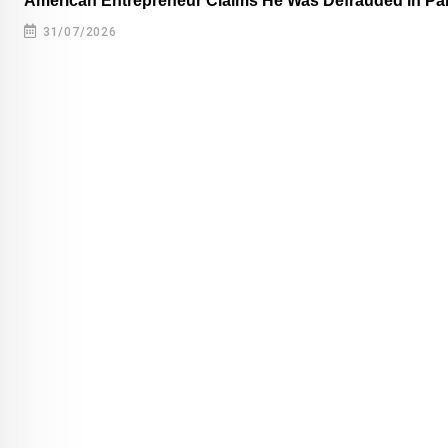
American Entrepreneur Claims He Was Defrauded in P
31/07/2026