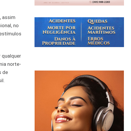
, assim
onal, no
 estímulos
r qualquer
mia norte-
s de
il.