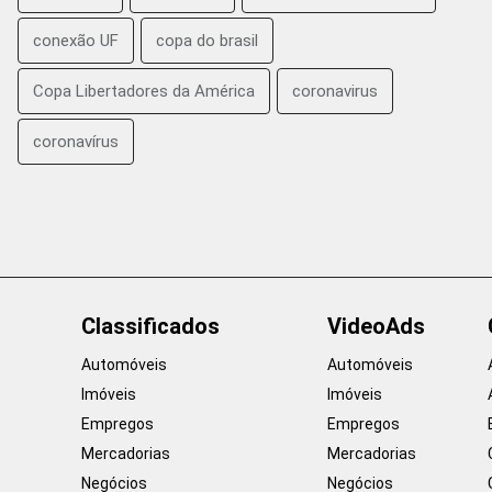
conexão UF
copa do brasil
Copa Libertadores da América
coronavirus
coronavírus
Classificados
VideoAds
Automóveis
Automóveis
Imóveis
Imóveis
Empregos
Empregos
Mercadorias
Mercadorias
Negócios
Negócios