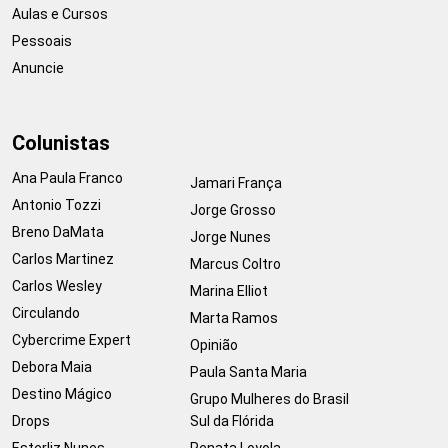
Aulas e Cursos
Pessoais
Anuncie
Colunistas
Ana Paula Franco
Jamari França
Antonio Tozzi
Jorge Grosso
Breno DaMata
Jorge Nunes
Carlos Martinez
Marcus Coltro
Carlos Wesley
Marina Elliot
Circulando
Marta Ramos
Cybercrime Expert
Opinião
Debora Maia
Paula Santa Maria
Destino Mágico
Grupo Mulheres do Brasil
Drops
Sul da Flórida
Esterliz Nunes
Renata Loyola