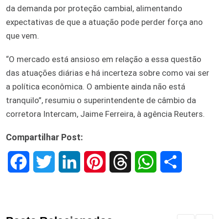
da demanda por proteção cambial, alimentando
expectativas de que a atuação pode perder força ano
que vem.
“O mercado está ansioso em relação a essa questão
das atuações diárias e há incerteza sobre como vai ser
a política econômica. O ambiente ainda não está
tranquilo”, resumiu o superintendente de câmbio da
corretora Intercam, Jaime Ferreira, à agência Reuters.
Compartilhar Post:
F
T
L
P
T
W
S
a
w
i
i
h
h
h
c
i
n
n
r
a
a