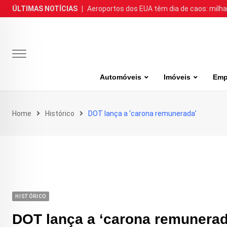
Skip
ÚLTIMAS NOTÍCIAS
|
Aeroportos dos EUA têm dia de caos: milh
to
content
Automóveis
Imóveis
Emp
Home
Histórico
DOT lança a ‘carona remunerada’
HISTÓRICO
DOT lança a ‘carona remunerad