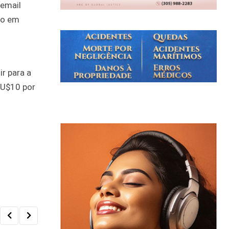
 email
do em
r para a
 U$10 por