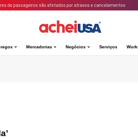
ares de passageiros são afetados por atrasos e cancelamentos
regos
Mercadorias
Negócios
Serviços
Work
a’