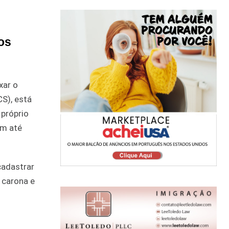
os
xar o
S), está
 próprio
am até
cadastrar
 carona e