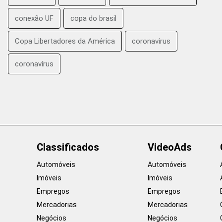
conexão UF
copa do brasil
Copa Libertadores da América
coronavirus
coronavírus
Classificados
VideoAds
Automóveis
Automóveis
Imóveis
Imóveis
Empregos
Empregos
Mercadorias
Mercadorias
Negócios
Negócios