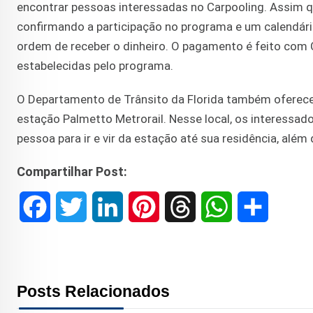
encontrar pessoas interessadas no Carpooling. Assim que
confirmando a participação no programa e um calendári
ordem de receber o dinheiro. O pagamento é feito com 
estabelecidas pelo programa.
O Departamento de Trânsito da Florida também oferece 
estação Palmetto Metrorail. Nesse local, os interessa
pessoa para ir e vir da estação até sua residência, além
Compartilhar Post:
F
T
L
P
T
W
S
a
w
i
i
h
h
h
c
i
n
n
r
a
a
Posts Relacionados
e
t
k
t
e
t
r