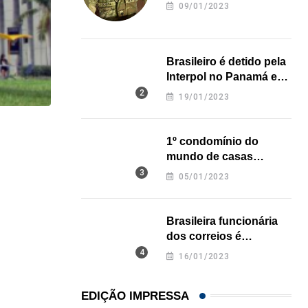
revela onde deixou o
09/01/2023
corpo
Brasileiro é detido pela
Interpol no Panamá e
pode pegar prisão
19/01/2023
perpétua nos EUA
HISTÓRICO
1º condomínio do
mundo de casas
Açaí é reconhecido oficialmente como fruto brasi
impressas em 3D é
05/01/2023
21/01/2026
inaugurado no Texas
Brasileira funcionária
dos correios é
assassinada a facadas
16/01/2023
na Califórnia
EDIÇÃO IMPRESSA