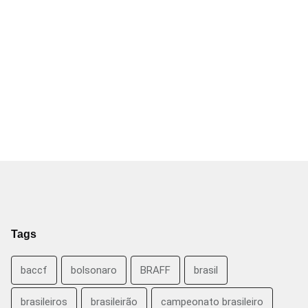
Tags
baccf
bolsonaro
BRAFF
brasil
brasileiros
brasileirão
campeonato brasileiro