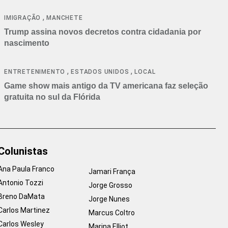
cancelamentos
,
IMIGRAÇÃO
MANCHETE
Trump assina novos decretos contra cidadania por
nascimento
,
,
ENTRETENIMENTO
ESTADOS UNIDOS
LOCAL
Game show mais antigo da TV americana faz seleção
gratuita no sul da Flórida
Colunistas
Ana Paula Franco
Jamari França
Antonio Tozzi
Jorge Grosso
Breno DaMata
Jorge Nunes
Carlos Martinez
Marcus Coltro
Carlos Wesley
Marina Elliot