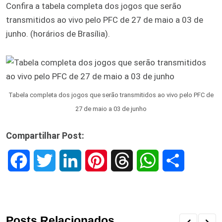
Confira a tabela completa dos jogos que serão
transmitidos ao vivo pelo PFC de 27 de maio a 03 de
junho. (horários de Brasília).
Tabela completa dos jogos que serão transmitidos ao vivo pelo PFC de
27 de maio a 03 de junho
Compartilhar Post:
F
T
L
P
T
W
S
a
w
i
i
h
h
h
c
i
n
n
r
a
a
Posts Relacionados