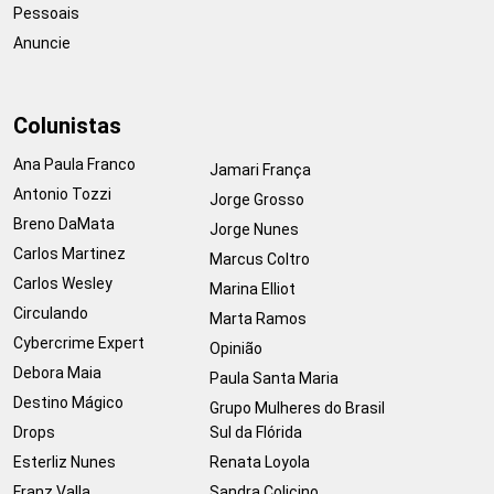
Pessoais
Anuncie
Colunistas
Ana Paula Franco
Jamari França
Antonio Tozzi
Jorge Grosso
Breno DaMata
Jorge Nunes
Carlos Martinez
Marcus Coltro
Carlos Wesley
Marina Elliot
Circulando
Marta Ramos
Cybercrime Expert
Opinião
Debora Maia
Paula Santa Maria
Destino Mágico
Grupo Mulheres do Brasil
Drops
Sul da Flórida
Esterliz Nunes
Renata Loyola
Franz Valla
Sandra Colicino