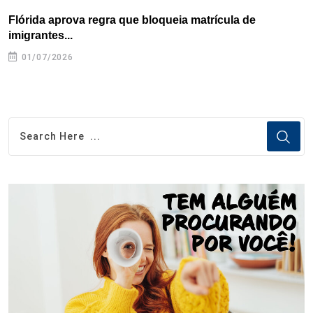
Flórida aprova regra que bloqueia matrícula de
A
imigrantes...
01/07/2026