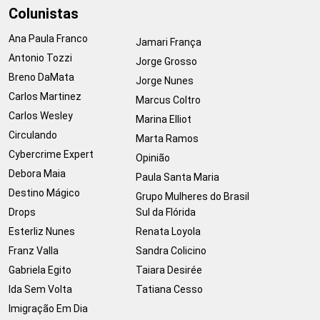
Colunistas
Ana Paula Franco
Jamari França
Antonio Tozzi
Jorge Grosso
Breno DaMata
Jorge Nunes
Carlos Martinez
Marcus Coltro
Carlos Wesley
Marina Elliot
Circulando
Marta Ramos
Cybercrime Expert
Opinião
Debora Maia
Paula Santa Maria
Destino Mágico
Grupo Mulheres do Brasil
Drops
Sul da Flórida
Esterliz Nunes
Renata Loyola
Franz Valla
Sandra Colicino
Gabriela Egito
Taiara Desirée
Ida Sem Volta
Tatiana Cesso
Imigração Em Dia