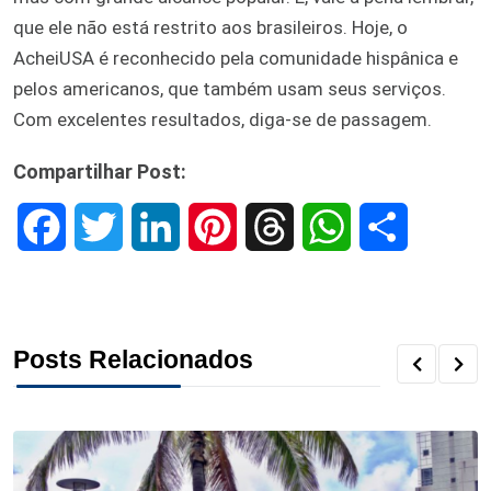
que ele não está restrito aos brasileiros. Hoje, o
AcheiUSA é reconhecido pela comunidade hispânica e
pelos americanos, que também usam seus serviços.
Com excelentes resultados, diga-se de passagem.
Compartilhar Post:
F
T
L
P
T
W
S
a
w
i
i
h
h
h
c
i
n
n
r
a
a
Posts Relacionados
e
t
k
t
e
t
r
b
t
e
e
a
s
e
o
e
d
r
d
A