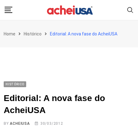
Skip
to
content
Home
Histórico
Editorial: A nova fase do AcheiUSA
HISTÓRICO
Editorial: A nova fase do
AcheiUSA
BY
ACHEIUSA
30/03/2012