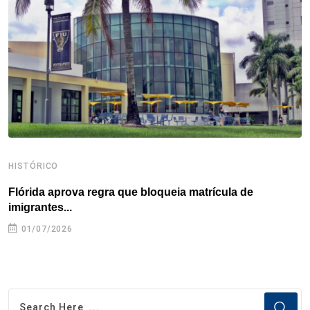
o
r
I
e
s
p
k
n
s
p
t
HISTÓRICO
H
Flórida aprova regra que bloqueia matrícula de
A
imigrantes...
01/07/2026