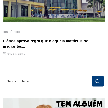
t
HISTÓRICO
H
Flórida aprova regra que bloqueia matrícula de
A
imigrantes...
01/07/2026