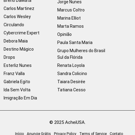
Breno DaMata
Jorge Nunes
Carlos Martinez
Marcus Coltro
Carlos Wesley
Marina Elliot
Circulando
Marta Ramos
Cybercrime Expert
Opinião
Debora Maia
Paula Santa Maria
Destino Mágico
Grupo Mulheres do Brasil
Drops
Sul da Flórida
Esterliz Nunes
Renata Loyola
Franz Valla
Sandra Colicino
Gabriela Egito
Taiara Desirée
Ida Sem Volta
Tatiana Cesso
Imigração Em Dia
© 2025 AcheiUSA.
Início
Anuncie Grátis
Privacy Policy
Terms of Service
Contato