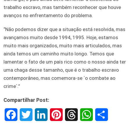
trabalho escravo, mas também reconhecer que houve
avanços no enfrentamento do problema.
“Não podemos dizer que a situação está resolvida, mas
avançamos muito desde 1994, 1995. Hoje, estamos
muito mais organizados, muito mais articulados, mas
ainda temos um caminho muito longo. Temos que
lamentar o fato de um país rico como o nosso ainda ter
uma chaga desse tamanho, que é o trabalho escravo
contemporâneo, mas comemora-se `o combate ao
crime`.”
Compartilhar Post:
F
T
L
P
T
W
S
a
w
i
i
h
h
h