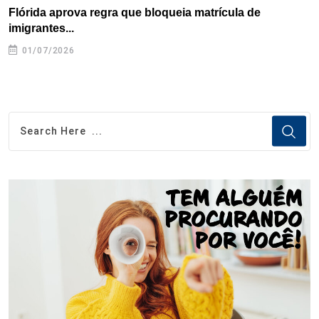
Flórida aprova regra que bloqueia matrícula de
A
imigrantes...
01/07/2026