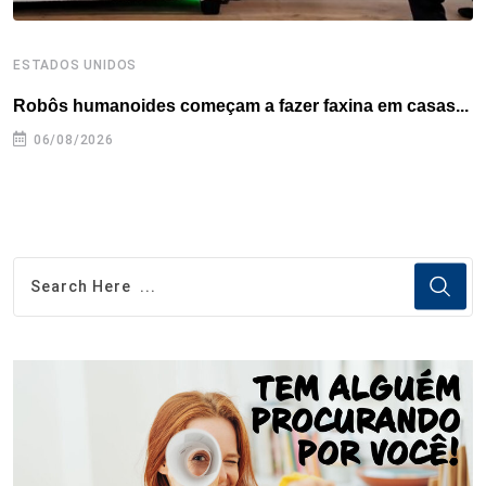
ESTADOS UNIDOS
E
Robôs humanoides começam a fazer faxina em casas...
C
e
06/08/2026