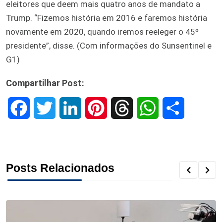
eleitores que deem mais quatro anos de mandato a
Trump. “Fizemos história em 2016 e faremos história
novamente em 2020, quando iremos reeleger o 45º
presidente”, disse. (Com informações do Sunsentinel e
G1)
Compartilhar Post:
F
T
L
P
T
W
S
a
w
i
i
h
h
h
c
i
n
n
r
a
a
Posts Relacionados
e
t
k
t
e
t
r
b
t
e
e
a
s
e
o
e
d
r
d
A