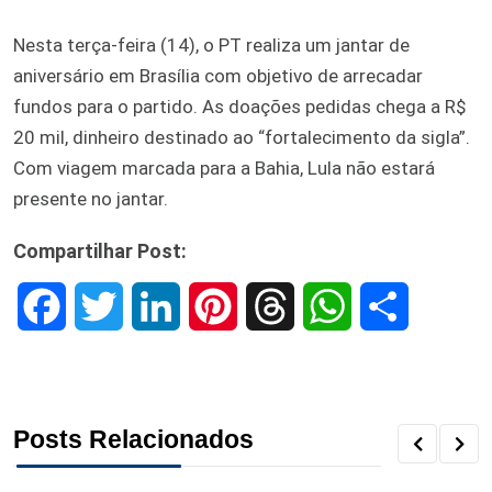
Nesta terça-feira (14), o PT realiza um jantar de
aniversário em Brasília com objetivo de arrecadar
fundos para o partido. As doações pedidas chega a R$
20 mil, dinheiro destinado ao “fortalecimento da sigla”.
Com viagem marcada para a Bahia, Lula não estará
presente no jantar.
Compartilhar Post:
F
T
L
P
T
W
S
a
w
i
i
h
h
h
c
i
n
n
r
a
a
Posts Relacionados
e
t
k
t
e
t
r