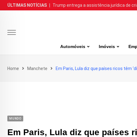
Skip
ÚLTIMAS NOTÍCIAS
|
Trump entrega a assistência jurídica de cr
to
content
Automóveis
Imóveis
Emp
Home
Manchete
Em Paris, Lula diz que países ricos têm ‘
MUNDO
Em Paris, Lula diz que países r