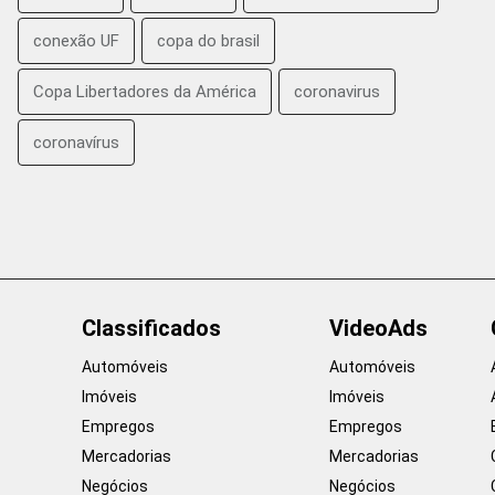
conexão UF
copa do brasil
Copa Libertadores da América
coronavirus
coronavírus
Classificados
VideoAds
Automóveis
Automóveis
Imóveis
Imóveis
Empregos
Empregos
Mercadorias
Mercadorias
Negócios
Negócios