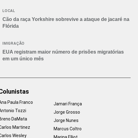
Branca
LOCAL
Cão da raça Yorkshire sobrevive a ataque de jacaré na
Flórida
IMIGRAÇÃO
EUA registram maior número de prisões migratórias
em um único mês
Colunistas
Ana Paula Franco
Jamari França
Antonio Tozzi
Jorge Grosso
Breno DaMata
Jorge Nunes
Carlos Martinez
Marcus Coltro
Carlos Wesley
Marina Elliot