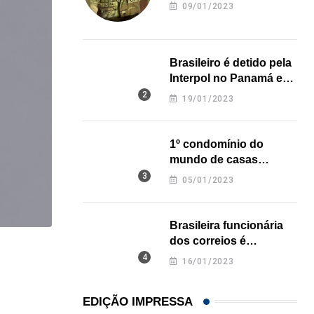
revela onde deixou o
09/01/2023
corpo
Brasileiro é detido pela
Interpol no Panamá e
pode pegar prisão
19/01/2023
perpétua nos EUA
1º condomínio do
mundo de casas
impressas em 3D é
05/01/2023
inaugurado no Texas
Brasileira funcionária
dos correios é
,
,
assassinada a facadas
BRASIL
ESTADOS UNIDOS
16/01/2023
na Califórnia
Em medida inédita, EUA revogam visto de embaix
EDIÇÃO IMPRESSA
05/08/2026