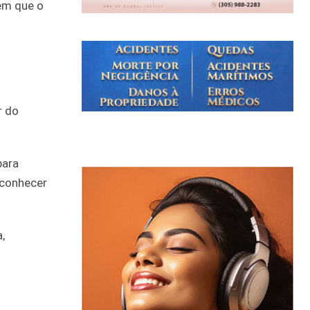
 em que o
r do
para
 conhecer
,