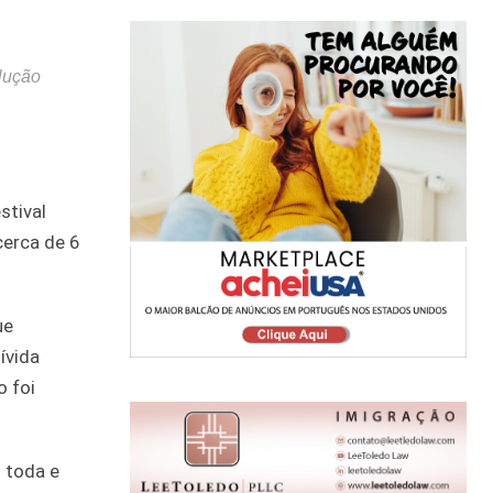
olução
stival
cerca de 6
ue
ívida
o foi
 toda e