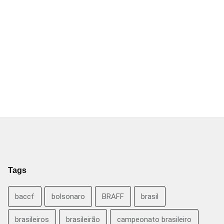
Tags
baccf
bolsonaro
BRAFF
brasil
brasileiros
brasileirão
campeonato brasileiro