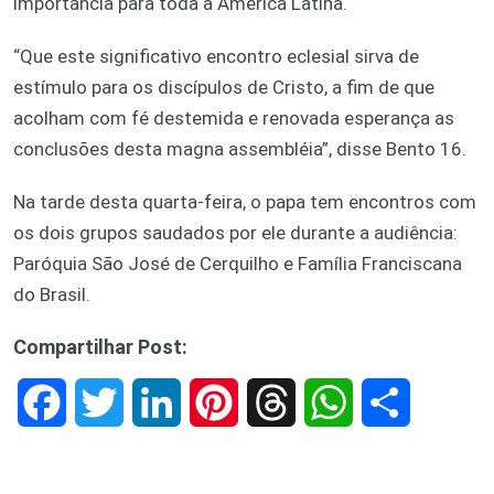
importância para toda a América Latina.
“Que este significativo encontro eclesial sirva de
estímulo para os discípulos de Cristo, a fim de que
acolham com fé destemida e renovada esperança as
conclusões desta magna assembléia”, disse Bento 16.
Na tarde desta quarta-feira, o papa tem encontros com
os dois grupos saudados por ele durante a audiência:
Paróquia São José de Cerquilho e Família Franciscana
do Brasil.
Compartilhar Post:
F
T
L
P
T
W
S
a
w
i
i
h
h
h