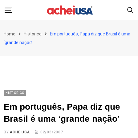
Skip
to
content
Home
Histórico
Em português, Papa diz que Brasil é uma
‘grande nação’
HISTÓRICO
Em português, Papa diz que
Brasil é uma ‘grande nação’
BY
ACHEIUSA
02/05/2007