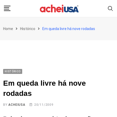
Skip
to
content
Home
Histórico
Em queda livre há nove rodadas
HISTÓRICO
Em queda livre há nove
rodadas
BY
ACHEIUSA
20/11/2009