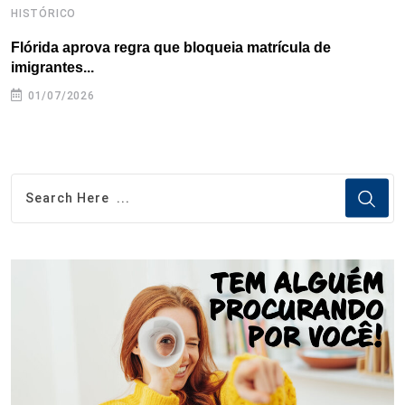
HISTÓRICO
H
Flórida aprova regra que bloqueia matrícula de
A
imigrantes...
01/07/2026