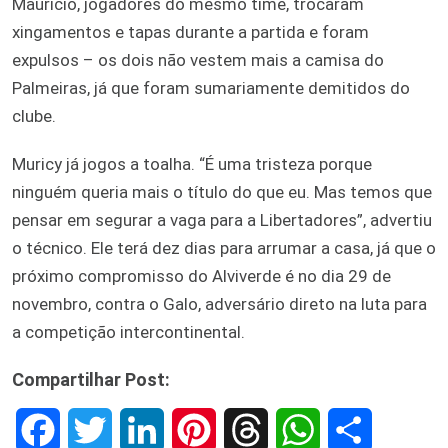
Maurício, jogadores do mesmo time, trocaram
xingamentos e tapas durante a partida e foram
expulsos – os dois não vestem mais a camisa do
Palmeiras, já que foram sumariamente demitidos do
clube.
Muricy já jogos a toalha. “É uma tristeza porque
ninguém queria mais o título do que eu. Mas temos que
pensar em segurar a vaga para a Libertadores”, advertiu
o técnico. Ele terá dez dias para arrumar a casa, já que o
próximo compromisso do Alviverde é no dia 29 de
novembro, contra o Galo, adversário direto na luta para
a competição intercontinental.
Compartilhar Post:
F
T
L
P
T
W
S