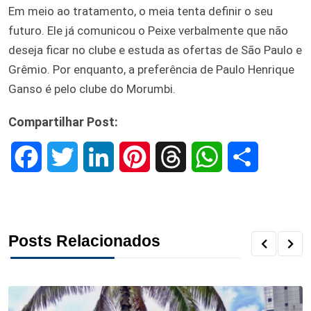
Em meio ao tratamento, o meia tenta definir o seu
futuro. Ele já comunicou o Peixe verbalmente que não
deseja ficar no clube e estuda as ofertas de São Paulo e
Grêmio. Por enquanto, a preferência de Paulo Henrique
Ganso é pelo clube do Morumbi.
Compartilhar Post:
F
T
L
P
T
W
S
a
w
i
i
h
h
h
c
i
n
n
r
a
a
Posts Relacionados
e
t
k
t
e
t
r
b
t
e
e
a
s
e
o
e
d
r
d
A