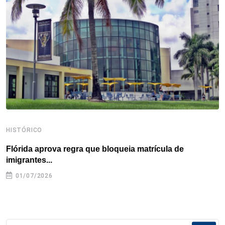
o
r
I
e
s
p
k
n
s
p
t
HISTÓRICO
H
Flórida aprova regra que bloqueia matrícula de
A
imigrantes...
01/07/2026