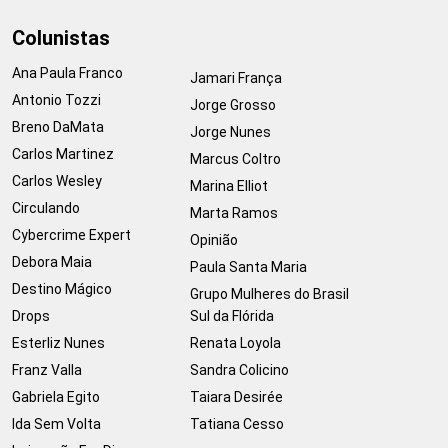
Colunistas
Ana Paula Franco
Jamari França
Antonio Tozzi
Jorge Grosso
Breno DaMata
Jorge Nunes
Carlos Martinez
Marcus Coltro
Carlos Wesley
Marina Elliot
Circulando
Marta Ramos
Cybercrime Expert
Opinião
Debora Maia
Paula Santa Maria
Destino Mágico
Grupo Mulheres do Brasil
Drops
Sul da Flórida
Esterliz Nunes
Renata Loyola
Franz Valla
Sandra Colicino
Gabriela Egito
Taiara Desirée
Ida Sem Volta
Tatiana Cesso