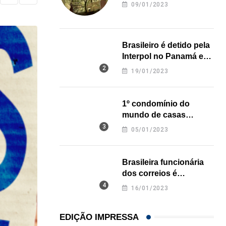
revela onde deixou o
09/01/2023
corpo
Brasileiro é detido pela
Interpol no Panamá e
pode pegar prisão
19/01/2023
perpétua nos EUA
1º condomínio do
mundo de casas
impressas em 3D é
05/01/2023
inaugurado no Texas
Brasileira funcionária
dos correios é
assassinada a facadas
16/01/2023
na Califórnia
EDIÇÃO IMPRESSA