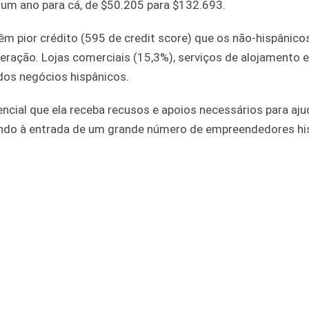
um ano para cá, de $50.205 para $132.693.
m pior crédito (595 de credit score) que os não-hispânico
ração. Lojas comerciais (15,3%), serviços de alojamento e
os negócios hispânicos.
ncial que ela receba recusos e apoios necessários para aju
tindo à entrada de um grande número de empreendedores hi