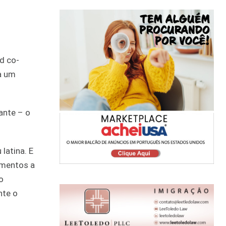
d co-
a um
ante – o
latina. E
imentos a
o
nte o