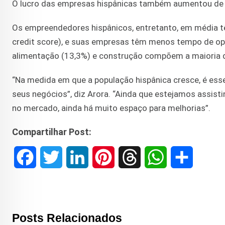
O lucro das empresas hispânicas também aumentou de 
Os empreendedores hispânicos, entretanto, em média tê
credit score), e suas empresas têm menos tempo de ope
alimentação (13,3%) e construção compõem a maioria d
“Na medida em que a população hispânica cresce, é esse
seus negócios”, diz Arora. “Ainda que estejamos assis
no mercado, ainda há muito espaço para melhorias”.
Compartilhar Post:
F
T
L
P
T
W
S
a
w
i
i
h
h
h
c
i
n
n
r
a
a
Posts Relacionados
e
t
k
t
e
t
r