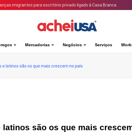
ianças imigrantes para escritório privado ligado à Casa Branca
regos
Mercadorias
Negócios
Serviços
Work
e latinos são os que mais crescem no país
latinos são os que mais cresce