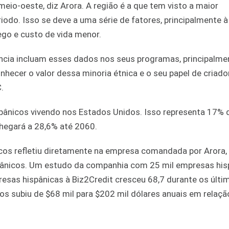
io-oeste, diz Arora. A região é a que tem visto a maior
odo. Isso se deve a uma série de fatores, principalmente 
ego e custo de vida menor.
ência incluam esses dados nos seus programas, principalme
onhecer o valor dessa minoria étnica e o seu papel de criado
.
spânicos vivendo nos Estados Unidos. Isso representa 17% 
hegará a 28,6% até 2060.
os refletiu diretamente na empresa comandada por Arora,
spânicos. Um estudo da companhia com 25 mil empresas his
sas hispânicas à Biz2Credit cresceu 68,7 durante os últi
 subiu de $68 mil para $202 mil dólares anuais em relaçã