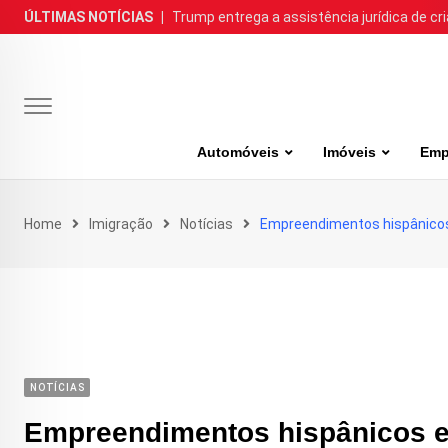
Skip
ÚLTIMAS NOTÍCIAS
|
Trump entrega a assistência jurídica de cr
to
content
Automóveis
Imóveis
Emp
Home
Imigração
Notícias
Empreendimentos hispânicos 
NOTÍCIAS
Empreendimentos hispânicos e 