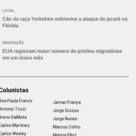
Branca
LOCAL
Cão da raça Yorkshire sobrevive a ataque de jacaré na
Flórida
IMIGRAÇÃO
EUA registram maior número de prisões migratórias
em um único mês
Colunistas
Ana Paula Franco
Jamari França
Antonio Tozzi
Jorge Grosso
Breno DaMata
Jorge Nunes
Carlos Martinez
Marcus Coltro
Carlos Wesley
Marina Elliot