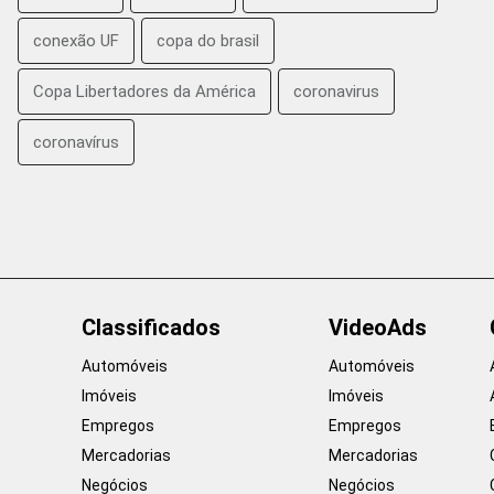
conexão UF
copa do brasil
Copa Libertadores da América
coronavirus
coronavírus
Classificados
VideoAds
Automóveis
Automóveis
Imóveis
Imóveis
Empregos
Empregos
Mercadorias
Mercadorias
Negócios
Negócios