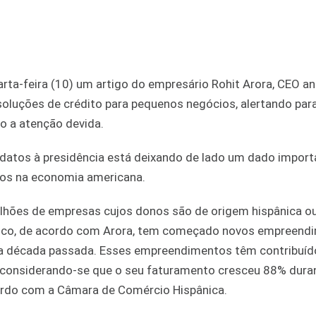
rta-feira (10) um artigo do empresário Rohit Arora, CEO an
 soluções de crédito para pequenos negócios, alertando par
o a atenção devida.
didatos à presidência está deixando de lado um dado import
nos na economia americana.
hões de empresas cujos donos são de origem hispânica ou 
tnico, de acordo com Arora, tem começado novos empreend
 a década passada. Esses empreendimentos têm contribuíd
, considerando-se que o seu faturamento cresceu 88% dura
cordo com a Câmara de Comércio Hispânica.