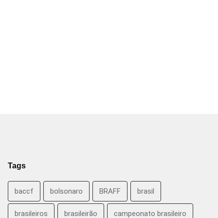
Tags
baccf
bolsonaro
BRAFF
brasil
brasileiros
brasileirão
campeonato brasileiro