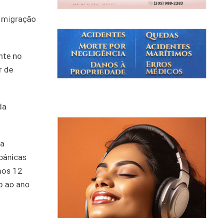
à migração
nte no
r de
da
 a
pânicas
mos 12
o ao ano