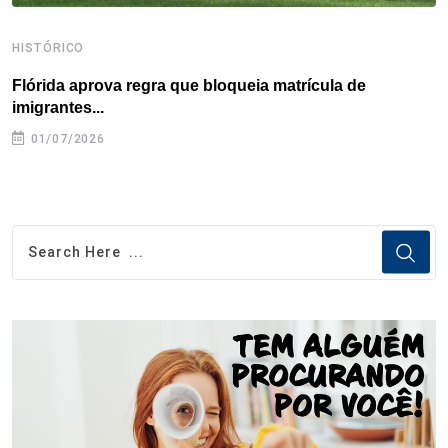
HISTÓRICO
H
Flórida aprova regra que bloqueia matrícula de
A
imigrantes...
01/07/2026