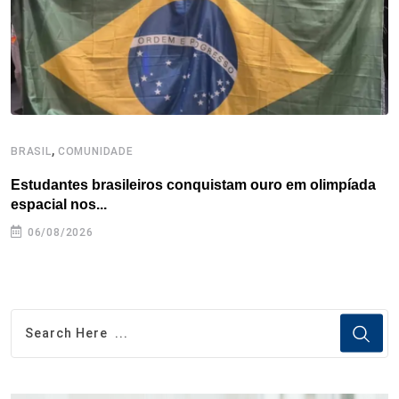
,
BRASIL
COMUNIDADE
B
Estudantes brasileiros conquistam ouro em olimpíada
P
espacial nos...
06/08/2026