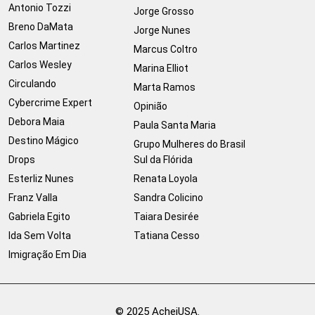
Antonio Tozzi
Jorge Grosso
Breno DaMata
Jorge Nunes
Carlos Martinez
Marcus Coltro
Carlos Wesley
Marina Elliot
Circulando
Marta Ramos
Cybercrime Expert
Opinião
Debora Maia
Paula Santa Maria
Destino Mágico
Grupo Mulheres do Brasil
Drops
Sul da Flórida
Esterliz Nunes
Renata Loyola
Franz Valla
Sandra Colicino
Gabriela Egito
Taiara Desirée
Ida Sem Volta
Tatiana Cesso
Imigração Em Dia
© 2025 AcheiUSA.