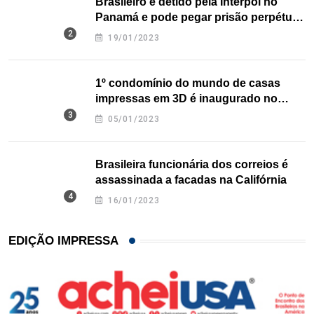
Brasileiro é detido pela Interpol no
Panamá e pode pegar prisão perpétua
nos EUA
19/01/2023
1º condomínio do mundo de casas
impressas em 3D é inaugurado no
Texas
05/01/2023
Brasileira funcionária dos correios é
assassinada a facadas na Califórnia
16/01/2023
EDIÇÃO IMPRESSA