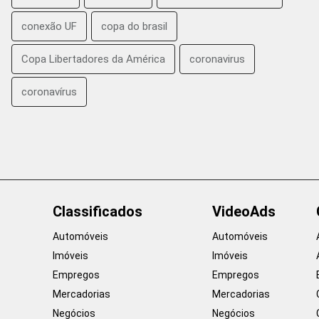
conexão UF
copa do brasil
Copa Libertadores da América
coronavirus
coronavírus
Classificados
VideoAds
Automóveis
Automóveis
Imóveis
Imóveis
Empregos
Empregos
Mercadorias
Mercadorias
Negócios
Negócios