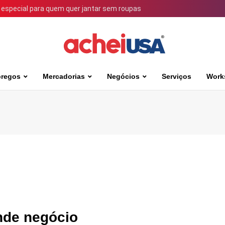
 especial para quem quer jantar sem roupas
regos
Mercadorias
Negócios
Serviços
Work
nde negócio