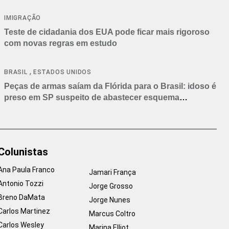
IMIGRAÇÃO
Teste de cidadania dos EUA pode ficar mais rigoroso
com novas regras em estudo
,
BRASIL
ESTADOS UNIDOS
Peças de armas saíam da Flórida para o Brasil: idoso é
preso em SP suspeito de abastecer esquema
criminoso
Colunistas
Ana Paula Franco
Jamari França
Antonio Tozzi
Jorge Grosso
Breno DaMata
Jorge Nunes
Carlos Martinez
Marcus Coltro
Carlos Wesley
Marina Elliot