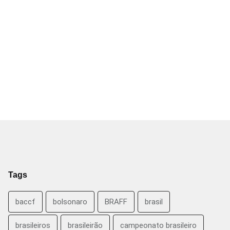
Tags
baccf
bolsonaro
BRAFF
brasil
brasileiros
brasileirão
campeonato brasileiro