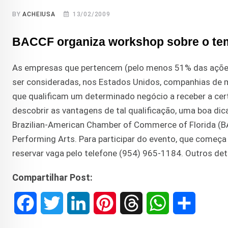
BY
ACHEIUSA
13/02/2009
BACCF organiza workshop sobre o tem
As empresas que pertencem (pelo menos 51% das ações)
ser consideradas, nos Estados Unidos, companhias de min
que qualificam um determinado negócio a receber a cert
descobrir as vantagens de tal qualificação, uma boa di
Brazilian-American Chamber of Commerce of Florida (BAC
Performing Arts. Para participar do evento, que começ
reservar vaga pelo telefone (954) 965-1184. Outros de
Compartilhar Post:
F
T
L
P
T
W
S
a
w
i
i
h
h
h