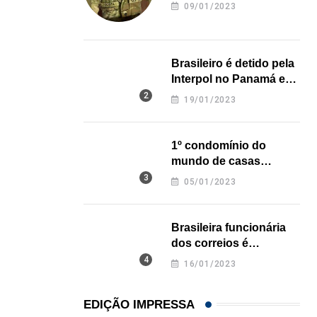
revela onde deixou o
09/01/2023
corpo
Brasileiro é detido pela
Interpol no Panamá e
pode pegar prisão
19/01/2023
perpétua nos EUA
1º condomínio do
mundo de casas
impressas em 3D é
05/01/2023
inaugurado no Texas
Brasileira funcionária
dos correios é
assassinada a facadas
16/01/2023
na Califórnia
EDIÇÃO IMPRESSA