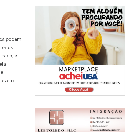
ica podem
térios
icano, e
ela
he
 devem