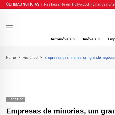
Skip
ÚLTIMAS NOTÍCIAS
|
Restaurante em Hollywood (FL) lança noite
to
content
Automóveis
Imóveis
Emp
Home
Histórico
Empresas de minorias, um grande negócio
HISTÓRICO
Empresas de minorias, um gra