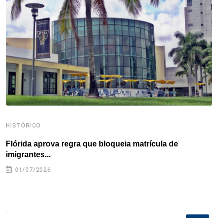
o
r
I
e
s
p
k
n
s
p
t
HISTÓRICO
H
Flórida aprova regra que bloqueia matrícula de
A
imigrantes...
01/07/2026