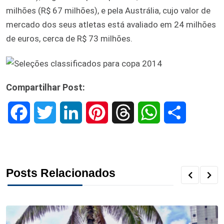
milhões (R$ 67 milhões), e pela Austrália, cujo valor de
mercado dos seus atletas está avaliado em 24 milhões
de euros, cerca de R$ 73 milhões.
Compartilhar Post:
F
T
L
P
T
W
S
a
w
i
i
h
h
h
c
i
n
n
r
a
a
Posts Relacionados
e
t
k
t
e
t
r
b
t
e
e
a
s
e
o
e
d
r
d
A