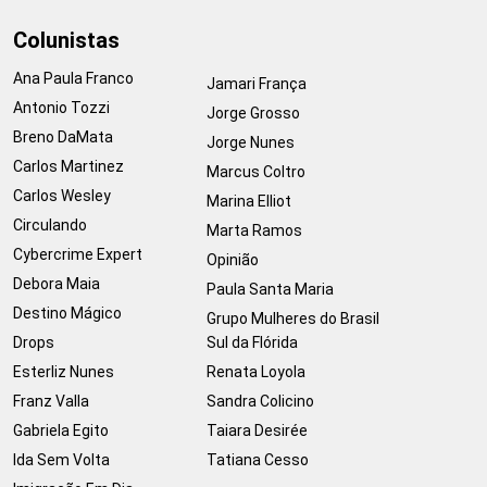
Colunistas
Ana Paula Franco
Jamari França
Antonio Tozzi
Jorge Grosso
Breno DaMata
Jorge Nunes
Carlos Martinez
Marcus Coltro
Carlos Wesley
Marina Elliot
Circulando
Marta Ramos
Cybercrime Expert
Opinião
Debora Maia
Paula Santa Maria
Destino Mágico
Grupo Mulheres do Brasil
Drops
Sul da Flórida
Esterliz Nunes
Renata Loyola
Franz Valla
Sandra Colicino
Gabriela Egito
Taiara Desirée
Ida Sem Volta
Tatiana Cesso