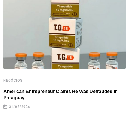
o
e
d
r
d
A
o
r
I
e
s
p
k
n
s
p
t
NEGÓCIOS
N
American Entrepreneur Claims He Was Defrauded in
D
Paraguay
31/07/2026