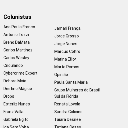
Colunistas
Ana Paula Franco
Jamari França
Antonio Tozzi
Jorge Grosso
Breno DaMata
Jorge Nunes
Carlos Martinez
Marcus Coltro
Carlos Wesley
Marina Elliot
Circulando
Marta Ramos
Cybercrime Expert
Opinião
Debora Maia
Paula Santa Maria
Destino Mágico
Grupo Mulheres do Brasil
Drops
Sul da Flórida
Esterliz Nunes
Renata Loyola
Franz Valla
Sandra Colicino
Gabriela Egito
Taiara Desirée
Ida Sem Volta
Tatiana Cesso