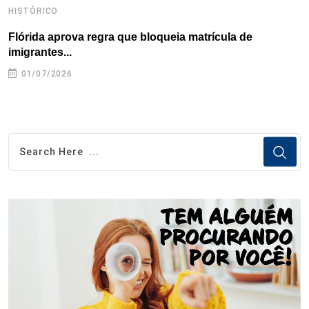
HISTÓRICO
H
Flórida aprova regra que bloqueia matrícula de
A
imigrantes...
01/07/2026