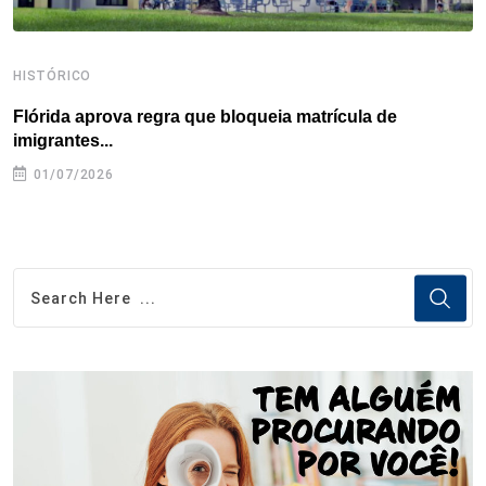
HISTÓRICO
H
Flórida aprova regra que bloqueia matrícula de
A
imigrantes...
01/07/2026