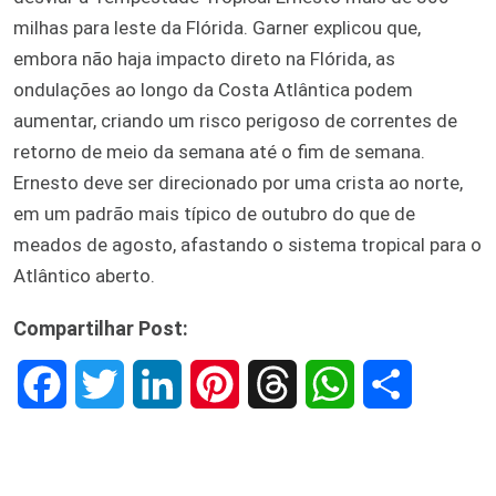
milhas para leste da Flórida. Garner explicou que,
embora não haja impacto direto na Flórida, as
ondulações ao longo da Costa Atlântica podem
aumentar, criando um risco perigoso de correntes de
retorno de meio da semana até o fim de semana.
Ernesto deve ser direcionado por uma crista ao norte,
em um padrão mais típico de outubro do que de
meados de agosto, afastando o sistema tropical para o
Atlântico aberto.
Compartilhar Post:
F
T
L
P
T
W
S
a
w
i
i
h
h
h
c
i
n
n
r
a
a