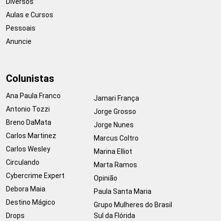
Diversos
Aulas e Cursos
Pessoais
Anuncie
Colunistas
Ana Paula Franco
Jamari França
Antonio Tozzi
Jorge Grosso
Breno DaMata
Jorge Nunes
Carlos Martinez
Marcus Coltro
Carlos Wesley
Marina Elliot
Circulando
Marta Ramos
Cybercrime Expert
Opinião
Debora Maia
Paula Santa Maria
Destino Mágico
Grupo Mulheres do Brasil
Drops
Sul da Flórida