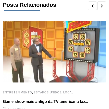
Posts Relacionados
e
t
k
t
e
t
r
b
t
e
e
a
s
e
o
e
d
r
d
A
o
r
I
e
s
p
k
n
s
p
t
,
,
ENTRETENIMENTO
ESTADOS UNIDOS
LOCAL
L
Game show mais antigo da TV americana faz...
I
se