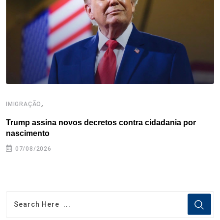
k
n
s
p
t
,
IMIGRAÇÃO
I
Trump assina novos decretos contra cidadania por
I
nascimento
07/08/2026