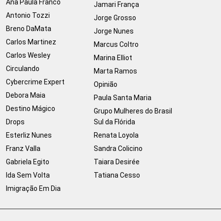
Ana Paula Franco
Jamari França
Antonio Tozzi
Jorge Grosso
Breno DaMata
Jorge Nunes
Carlos Martinez
Marcus Coltro
Carlos Wesley
Marina Elliot
Circulando
Marta Ramos
Cybercrime Expert
Opinião
Debora Maia
Paula Santa Maria
Destino Mágico
Grupo Mulheres do Brasil
Drops
Sul da Flórida
Esterliz Nunes
Renata Loyola
Franz Valla
Sandra Colicino
Gabriela Egito
Taiara Desirée
Ida Sem Volta
Tatiana Cesso
Imigração Em Dia