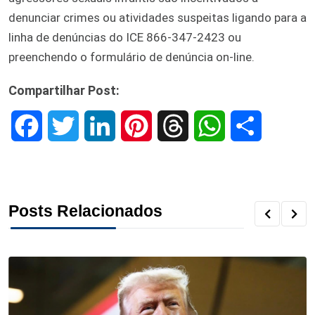
denunciar crimes ou atividades suspeitas ligando para a
linha de denúncias do ICE 866-347-2423 ou
preenchendo o formulário de denúncia on-line.
Compartilhar Post:
F
T
L
P
T
W
S
a
w
i
i
h
h
h
c
i
n
n
r
a
a
Posts Relacionados
e
t
k
t
e
t
r
b
t
e
e
a
s
e
o
e
d
r
d
A
o
r
I
e
s
p