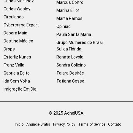
Carlos Martinez
Marcus Coltro
Carlos Wesley
Marina Elliot
Circulando
Marta Ramos
Cybercrime Expert
Opinião
Debora Maia
Paula Santa Maria
Destino Mágico
Grupo Mulheres do Brasil
Drops
Sul da Flórida
Esterliz Nunes
Renata Loyola
Franz Valla
Sandra Colicino
Gabriela Egito
Taiara Desirée
Ida Sem Volta
Tatiana Cesso
Imigração Em Dia
© 2025 AcheiUSA.
Início
Anuncie Grátis
Privacy Policy
Terms of Service
Contato