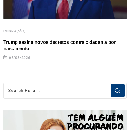
,
IMIGRAÇÃO
I
Trump assina novos decretos contra cidadania por
I
nascimento
07/08/2026