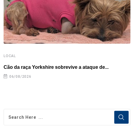
k
n
s
p
t
LOCAL
B
Cão da raça Yorkshire sobrevive a ataque de...
E
e
06/08/2026