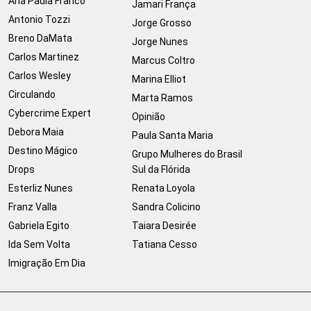
Ana Paula Franco
Jamari França
Antonio Tozzi
Jorge Grosso
Breno DaMata
Jorge Nunes
Carlos Martinez
Marcus Coltro
Carlos Wesley
Marina Elliot
Circulando
Marta Ramos
Cybercrime Expert
Opinião
Debora Maia
Paula Santa Maria
Destino Mágico
Grupo Mulheres do Brasil
Drops
Sul da Flórida
Esterliz Nunes
Renata Loyola
Franz Valla
Sandra Colicino
Gabriela Egito
Taiara Desirée
Ida Sem Volta
Tatiana Cesso
Imigração Em Dia