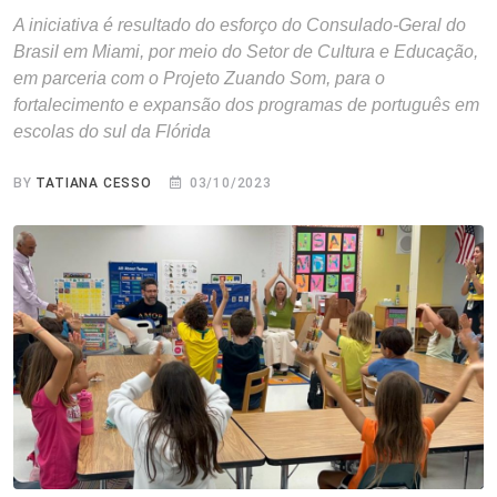
A iniciativa é resultado do esforço do Consulado-Geral do
Brasil em Miami, por meio do Setor de Cultura e Educação,
em parceria com o Projeto Zuando Som, para o
fortalecimento e expansão dos programas de português em
escolas do sul da Flórida
BY
TATIANA CESSO
03/10/2023