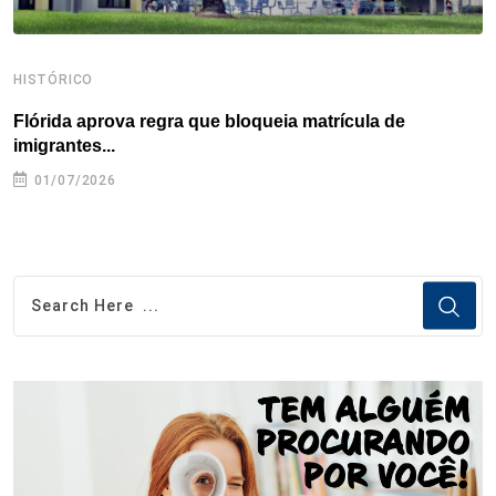
HISTÓRICO
H
Flórida aprova regra que bloqueia matrícula de
A
imigrantes...
01/07/2026