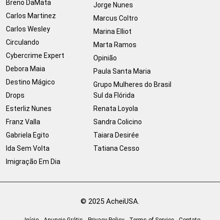
Breno DaMata
Jorge Nunes
Carlos Martinez
Marcus Coltro
Carlos Wesley
Marina Elliot
Circulando
Marta Ramos
Cybercrime Expert
Opinião
Debora Maia
Paula Santa Maria
Destino Mágico
Grupo Mulheres do Brasil
Drops
Sul da Flórida
Esterliz Nunes
Renata Loyola
Franz Valla
Sandra Colicino
Gabriela Egito
Taiara Desirée
Ida Sem Volta
Tatiana Cesso
Imigração Em Dia
© 2025 AcheiUSA.
Início
Anuncie Grátis
Privacy Policy
Terms of Service
Contato