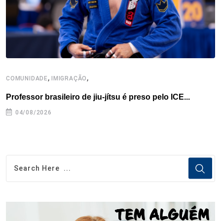
t
,
,
COMUNIDADE
IMIGRAÇÃO
B
Professor brasileiro de jiu-jítsu é preso pelo ICE...
B
04/08/2026