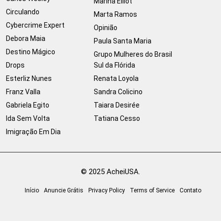
Marina Elliot
Circulando
Marta Ramos
Cybercrime Expert
Opinião
Debora Maia
Paula Santa Maria
Destino Mágico
Grupo Mulheres do Brasil
Drops
Sul da Flórida
Esterliz Nunes
Renata Loyola
Franz Valla
Sandra Colicino
Gabriela Egito
Taiara Desirée
Ida Sem Volta
Tatiana Cesso
Imigração Em Dia
© 2025 AcheiUSA.
Início
Anuncie Grátis
Privacy Policy
Terms of Service
Contato