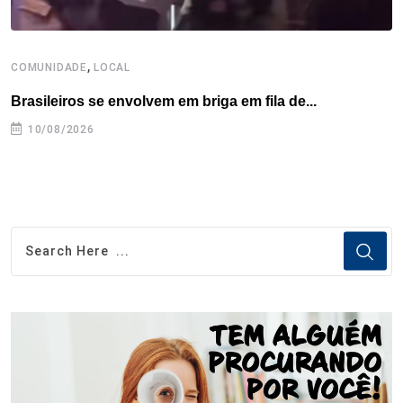
,
COMUNIDADE
LOCAL
L
Brasileiros se envolvem em briga em fila de...
J
10/08/2026