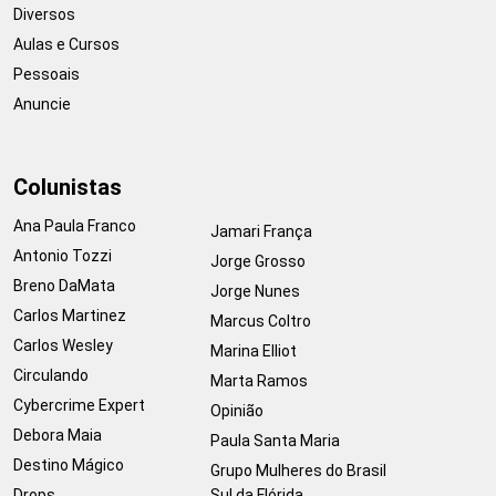
Diversos
Aulas e Cursos
Pessoais
Anuncie
Colunistas
Ana Paula Franco
Jamari França
Antonio Tozzi
Jorge Grosso
Breno DaMata
Jorge Nunes
Carlos Martinez
Marcus Coltro
Carlos Wesley
Marina Elliot
Circulando
Marta Ramos
Cybercrime Expert
Opinião
Debora Maia
Paula Santa Maria
Destino Mágico
Grupo Mulheres do Brasil
Drops
Sul da Flórida