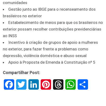
comunidades
Gestão junto ao IBGE para o recenseamento dos
brasileiros no exterior
Estabelecimento de meios para que os brasileiros no
exterior possam recolher contribuições previdenciárias
ao INSS
Incentivo à criação de grupos de apoio a mulheres
no exterior, para fazer frente a problemas como
depressão, violência doméstica e abuso sexual
Apoio à Proposta de Emenda à Constituição nº 5
Compartilhar Post:
F
T
L
P
T
W
S
a
w
i
i
h
h
h
c
i
n
n
r
a
a