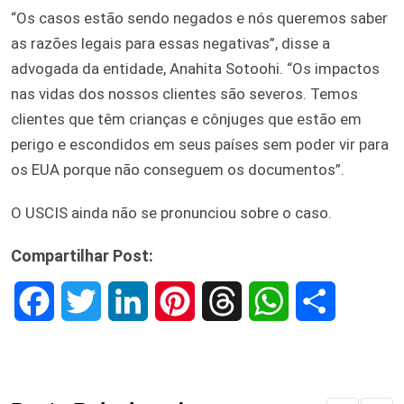
“Os casos estão sendo negados e nós queremos saber
as razões legais para essas negativas”, disse a
advogada da entidade, Anahita Sotoohi. “Os impactos
nas vidas dos nossos clientes são severos. Temos
clientes que têm crianças e cônjuges que estão em
perigo e escondidos em seus países sem poder vir para
os EUA porque não conseguem os documentos”.
O USCIS ainda não se pronunciou sobre o caso.
Compartilhar Post:
F
T
L
P
T
W
S
a
w
i
i
h
h
h
c
i
n
n
r
a
a