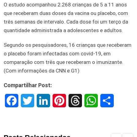
O estudo acompanhou 2.268 crianças de 5 a 11 anos
que receberam duas doses da vacina ou placebo, com
três semanas de intervalo. Cada dose foi um terço da
quantidade administrada a adolescentes e adultos.
Segundo os pesquisadores, 16 crianças que receberam
o placebo foram infectadas com covid-19, em
comparação com três que receberam o imunizante.
(Com informações da CNN e G1)
Compartilhar Post:
F
T
L
P
T
W
S
a
w
i
i
h
h
h
c
i
n
n
r
a
a