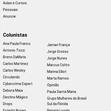
Aulas e Cursos
Pessoais
Anuncie
Colunistas
Ana Paula Franco
Jamari França
Antonio Tozzi
Jorge Grosso
Breno DaMata
Jorge Nunes
Carlos Martinez
Marcus Coltro
Carlos Wesley
Marina Elliot
Circulando
Marta Ramos
Cybercrime Expert
Opinião
Debora Maia
Paula Santa Maria
Destino Mágico
Grupo Mulheres do Brasil
Drops
Sul da Flórida
Esterliz Nunes
Renata Loyola