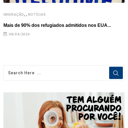
,
,
,
IMIGRAÇÃO
NOTÍCIAS
Mais de 90% dos refugiados admitidos nos EUA...
H
08/04/2026