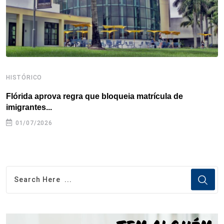
t
HISTÓRICO
H
Flórida aprova regra que bloqueia matrícula de
A
imigrantes...
01/07/2026