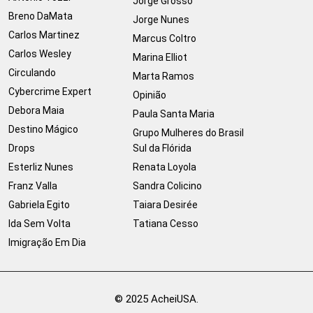
Jorge Grosso
Breno DaMata
Jorge Nunes
Carlos Martinez
Marcus Coltro
Carlos Wesley
Marina Elliot
Circulando
Marta Ramos
Cybercrime Expert
Opinião
Debora Maia
Paula Santa Maria
Destino Mágico
Grupo Mulheres do Brasil
Drops
Sul da Flórida
Esterliz Nunes
Renata Loyola
Franz Valla
Sandra Colicino
Gabriela Egito
Taiara Desirée
Ida Sem Volta
Tatiana Cesso
Imigração Em Dia
© 2025 AcheiUSA.