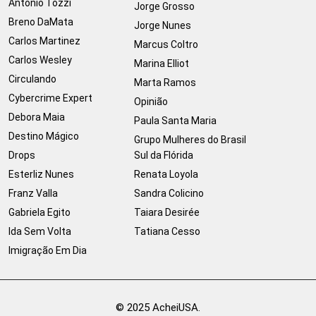
Antonio Tozzi
Jorge Grosso
Breno DaMata
Jorge Nunes
Carlos Martinez
Marcus Coltro
Carlos Wesley
Marina Elliot
Circulando
Marta Ramos
Cybercrime Expert
Opinião
Debora Maia
Paula Santa Maria
Destino Mágico
Grupo Mulheres do Brasil
Drops
Sul da Flórida
Esterliz Nunes
Renata Loyola
Franz Valla
Sandra Colicino
Gabriela Egito
Taiara Desirée
Ida Sem Volta
Tatiana Cesso
Imigração Em Dia
© 2025 AcheiUSA.