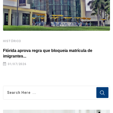
t
HISTÓRICO
H
Flórida aprova regra que bloqueia matrícula de
A
imigrantes...
01/07/2026