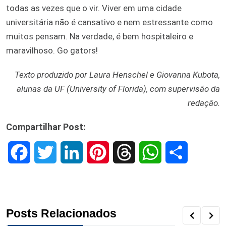
todas as vezes que o vir. Viver em uma cidade
universitária não é cansativo e nem estressante como
muitos pensam. Na verdade, é bem hospitaleiro e
maravilhoso. Go gators!
Texto produzido por Laura Henschel e Giovanna Kubota,
alunas da UF (University of Florida), com supervisão da
redação.
Compartilhar Post:
F
T
L
P
T
W
S
a
w
i
i
h
h
h
c
i
n
n
r
a
a
Posts Relacionados
e
t
k
t
e
t
r