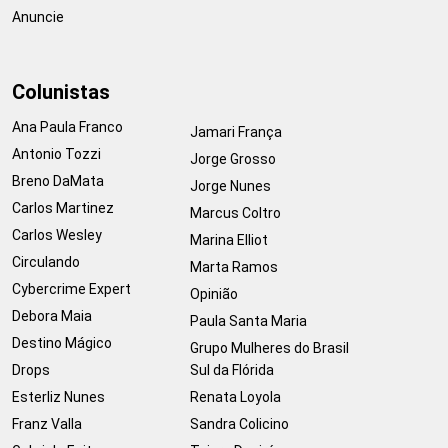
Anuncie
Colunistas
Ana Paula Franco
Jamari França
Antonio Tozzi
Jorge Grosso
Breno DaMata
Jorge Nunes
Carlos Martinez
Marcus Coltro
Carlos Wesley
Marina Elliot
Circulando
Marta Ramos
Cybercrime Expert
Opinião
Debora Maia
Paula Santa Maria
Destino Mágico
Grupo Mulheres do Brasil
Drops
Sul da Flórida
Esterliz Nunes
Renata Loyola
Franz Valla
Sandra Colicino