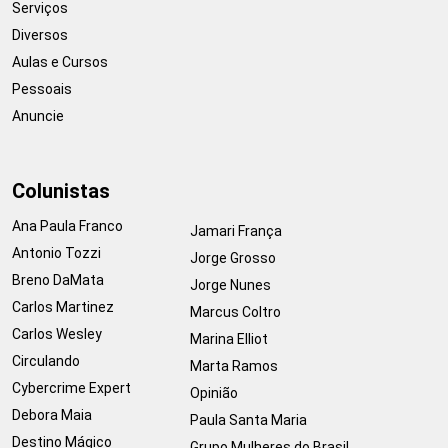
Serviços
Diversos
Aulas e Cursos
Pessoais
Anuncie
Colunistas
Ana Paula Franco
Jamari França
Antonio Tozzi
Jorge Grosso
Breno DaMata
Jorge Nunes
Carlos Martinez
Marcus Coltro
Carlos Wesley
Marina Elliot
Circulando
Marta Ramos
Cybercrime Expert
Opinião
Debora Maia
Paula Santa Maria
Destino Mágico
Grupo Mulheres do Brasil