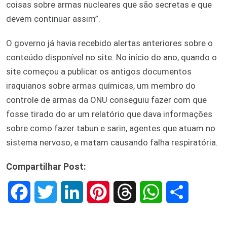
coisas sobre armas nucleares que são secretas e que
devem continuar assim”.
O governo já havia recebido alertas anteriores sobre o
conteúdo disponível no site. No início do ano, quando o
site começou a publicar os antigos documentos
iraquianos sobre armas químicas, um membro do
controle de armas da ONU conseguiu fazer com que
fosse tirado do ar um relatório que dava informações
sobre como fazer tabun e sarin, agentes que atuam no
sistema nervoso, e matam causando falha respiratória.
Compartilhar Post:
F
T
L
P
T
W
S
a
w
i
i
h
h
h